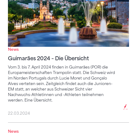
News
Guimarães 2024 – Die Übersicht
Vom 3. bis 7. April 2024 finden in Guimarães (POR) die
Europameisterschaften Trampolin statt. Die Schweiz wird
im Norden Portugals durch Lucie Moret und Gonçalo
Alves verteten sein. Zeitgleich findet auch die Junioren-
EM statt, an welcher aus Schweizer Sicht vier
Nachwuchs-Athletinnen und -Athleten teilnehmen
werden. Eine Übersicht.
22.03.2024
News
Gonçalo Alves bei Weltcup-Premiere auf Rang 11