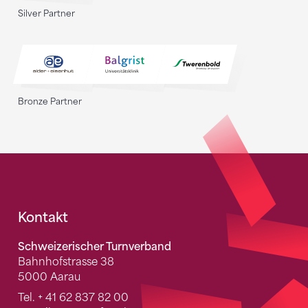
Silver Partner
Bronze Partner
Fusszeile
Kontakt
Schweizerischer Turnverband
Bahnhofstrasse 38
5000 Aarau
Tel.
+ 41 62 837 82 00