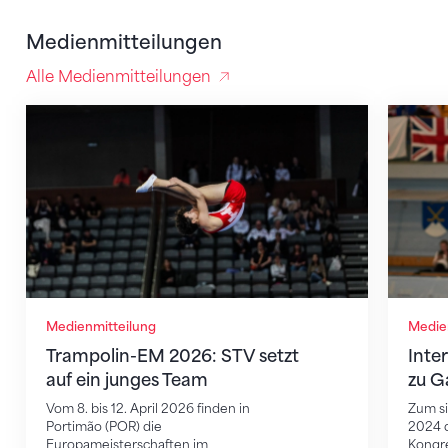
Medienmitteilungen
Alle Medienmitteilungen
Trampolin-EM 2026: STV setzt auf ein junges Team
Interna
Medienmitteilung
Medie
Trampolin-EM 2026: STV setzt
Inte
auf ein junges Team
zu G
Vom 8. bis 12. April 2026 finden in
Zum si
Portimão (POR) die
2024 d
Europameisterschaften im
Kongr