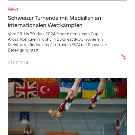
News
Schweizer Turnende mit Medaillen an international
Schweizer Turnende mit Medaillen an
internationalen Wettkämpfen
Vom 26. bis 30. Juni 2024 fanden der Nissen Cup in
Arosa, RomGym Trophy in Bukarest (ROU) sowie ein
Kunstturn-Länderkampf in Troyes (FRA) mit Schweizer
Beteiligung statt.
01.07.2024
Internationale Trampolin-Elite zu Gast in Arosa