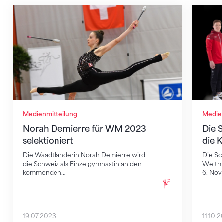
Norah Demierre für WM 2023 selektioniert
Die Sch
Medienmitteilung
Medie
Norah Demierre für WM 2023
Die 
selektioniert
die 
Die Waadtländerin Norah Demierre wird
Die Sc
die Schweiz als Einzelgymnastin an den
Weltme
kommenden…
6. No
19.07.2023
11.10.