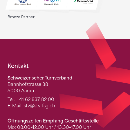
Bronze Partner
Fusszeile
Kontakt
Schweizerischer Turnverband
Bahnhofstrasse 38
5000 Aarau
Tel.
+ 41 62 837 82 00
E-Mail:
stv
@stv-fsg.ch
Öffnungszeiten Empfang Geschäftsstelle
Mo: 08.00–12.00 Uhr / 13.30–17.00 Uhr