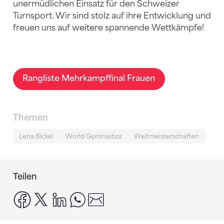
unermüdlichen Einsatz für den Schweizer
Turnsport. Wir sind stolz auf ihre Entwicklung und
freuen uns auf weitere spannende Wettkämpfe!
Rangliste Mehrkampffinal Frauen
Themen
Lena Bickel
World Gymnastics
Weltmeisterschaften
Teilen
facebook
x
linkedin
whatsapp
email