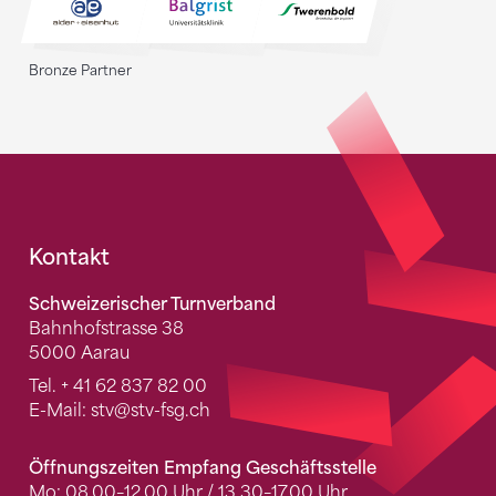
Bronze Partner
Fusszeile
Kontakt
Schweizerischer Turnverband
Bahnhofstrasse 38
5000 Aarau
Tel.
+ 41 62 837 82 00
E-Mail:
stv
@stv-fsg.ch
Öffnungszeiten Empfang Geschäftsstelle
Mo: 08.00–12.00 Uhr / 13.30–17.00 Uhr