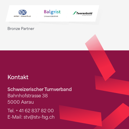
Bronze Partner
Fusszeile
Kontakt
Schweizerischer Turnverband
Bahnhofstrasse 38
5000 Aarau
Tel.
+ 41 62 837 82 00
E-Mail:
stv
@stv-fsg.ch