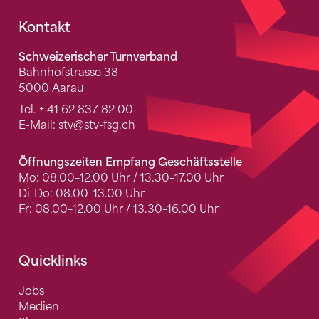
Fusszeile
Kontakt
Schweizerischer Turnverband
Bahnhofstrasse 38
5000 Aarau
Tel.
+ 41 62 837 82 00
E-Mail:
stv
@stv-fsg.ch
Öffnungszeiten Empfang Geschäftsstelle
Mo: 08.00–12.00 Uhr / 13.30–17.00 Uhr
Di-Do: 08.00–13.00 Uhr
Fr: 08.00–12.00 Uhr / 13.30–16.00 Uhr
Quicklinks
Jobs
Medien