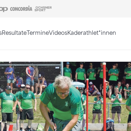
Coop
Concordia
Ochsner Sport
s
Resultate
Termine
Videos
Kaderathlet*innen
tigt. Alternativ können Sie die Sitemap ohne Jav