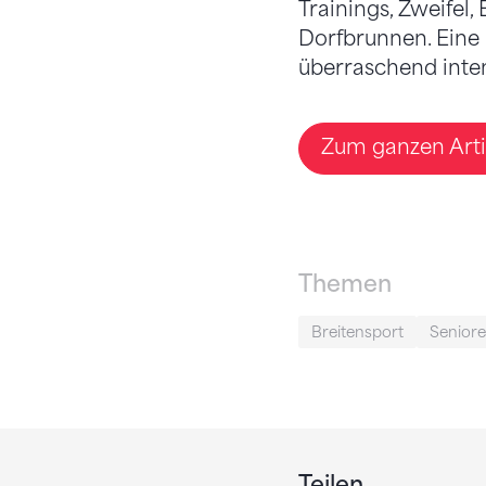
Trainings, Zweifel
Dorfbrunnen. Eine
überraschend inten
Zum ganzen Arti
Themen
Breitensport
Senior
Teilen