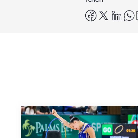
facebook
x
linke
Nächster Halt: Weltmeisterschaft