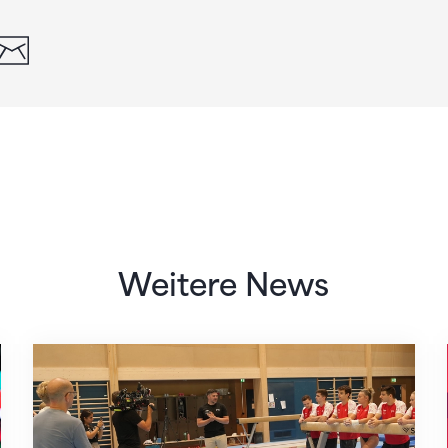
din
whatsapp
email
Weitere News
Mit klaren Zielen nach Zagreb