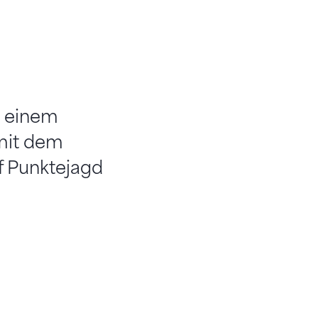
n einem
mit dem
f Punktejagd