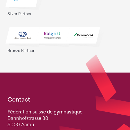
Silver Partner
Bronze Partner
Fusszeile
Contact
Fédération suisse de gymnastique
Bahnhofstrasse 38
5000 Aarau