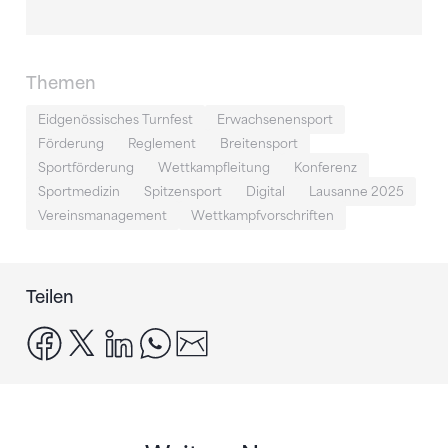
Themen
Eidgenössisches Turnfest
Erwachsenensport
Förderung
Reglement
Breitensport
Sportförderung
Wettkampfleitung
Konferenz
Sportmedizin
Spitzensport
Digital
Lausanne 2025
Vereinsmanagement
Wettkampfvorschriften
Teilen
facebook
x
linkedin
whatsapp
email