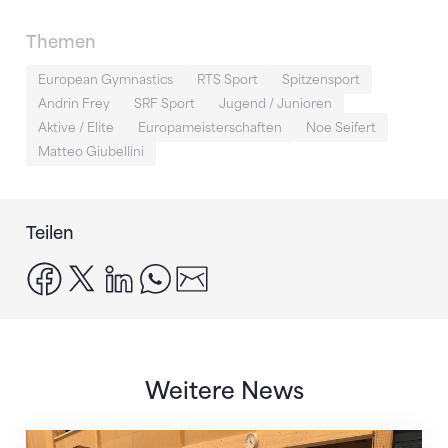
Themen
European Gymnastics
RTS Sport
Spitzensport
Andrin Frey
SRF Sport
Jugend / Junioren
Aktive / Elite
Europameisterschaften
Noe Seifert
Matteo Giubellini
Teilen
facebook
x
linkedin
whatsapp
email
Weitere News
Mit klaren Zielen nach Zagreb