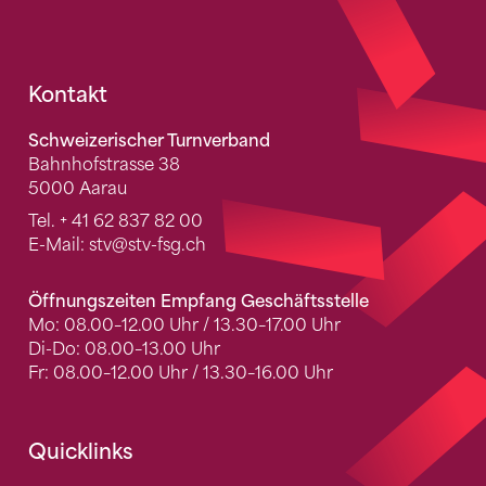
Fusszeile
Kontakt
Schweizerischer Turnverband
Bahnhofstrasse 38
5000 Aarau
Tel.
+ 41 62 837 82 00
E-Mail:
stv
@stv-fsg.ch
Öffnungszeiten Empfang Geschäftsstelle
Mo: 08.00–12.00 Uhr / 13.30–17.00 Uhr
Di-Do: 08.00–13.00 Uhr
Fr: 08.00–12.00 Uhr / 13.30–16.00 Uhr
Quicklinks