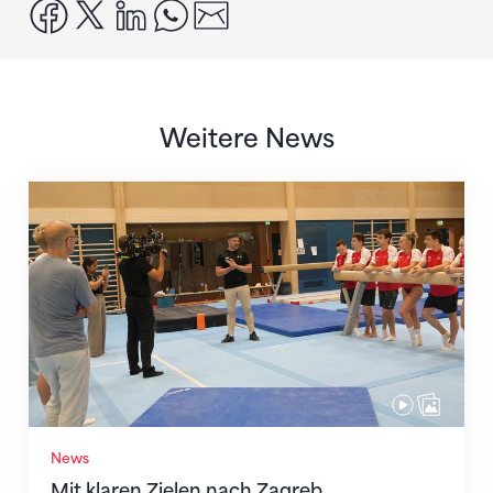
facebook
x
linkedin
whatsapp
email
Weitere News
Mit klaren Zielen nach Zagreb
News
Mit klaren Zielen nach Zagreb