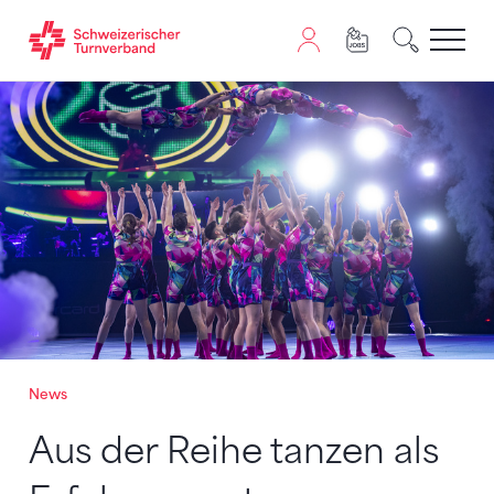
Zum Inhalt springen
Zur Sitemap navigieren
Zum Navigieren dieser Seite wird JavaScript benötigt. A
News
Aus der Reihe tanzen als