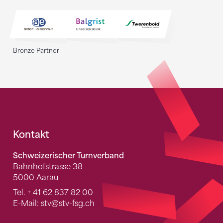
Bronze Partner
Fusszeile
Kontakt
Schweizerischer Turnverband
Bahnhofstrasse 38
5000 Aarau
Tel.
+ 41 62 837 82 00
E-Mail:
stv
@stv-fsg.ch