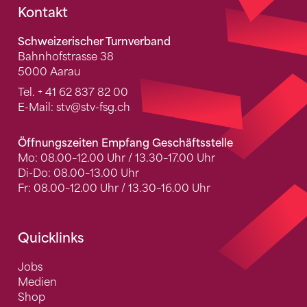
Fusszeile
Kontakt
Schweizerischer Turnverband
Bahnhofstrasse 38
5000 Aarau
Tel.
+ 41 62 837 82 00
E-Mail:
stv
@stv-fsg.ch
Öffnungszeiten Empfang Geschäftsstelle
Mo: 08.00–12.00 Uhr / 13.30–17.00 Uhr
Di-Do: 08.00–13.00 Uhr
Fr: 08.00–12.00 Uhr / 13.30–16.00 Uhr
Quicklinks
Jobs
Medien
Shop