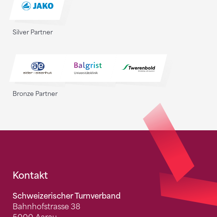
Silver Partner
Bronze Partner
Fusszeile
Kontakt
Schweizerischer Turnverband
Bahnhofstrasse 38