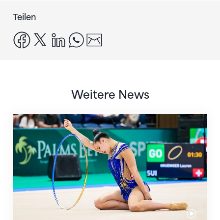
Teilen
facebook
x
linkedin
whatsapp
email
Weitere News
Nächster Halt: Weltmeisterschaft