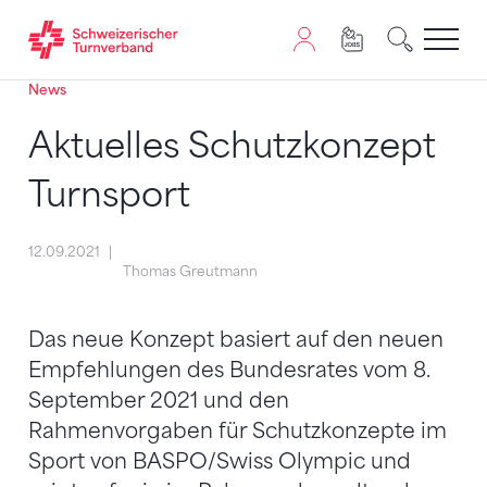
News
Zum Inhalt springen
Zur Sitemap navigieren
Zum Navigieren dieser Seite wird JavaScript benötigt. A
Aktuelles Schutzkonzept
Turnsport
12.09.2021
Thomas Greutmann
Das neue Konzept basiert auf den neuen
Empfehlungen des Bundesrates vom 8.
September 2021 und den
Rahmenvorgaben für Schutzkonzepte im
Sport von BASPO/Swiss Olympic und