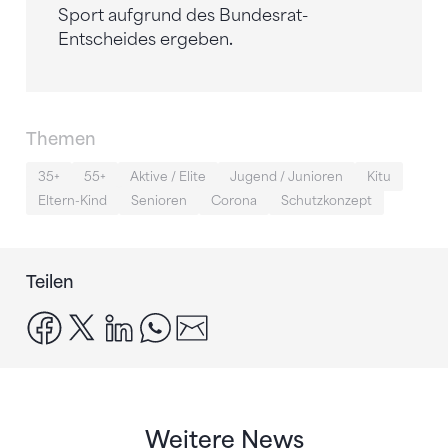
Sport aufgrund des Bundesrat-
Entscheides ergeben
.
Themen
35+
55+
Aktive / Elite
Jugend / Junioren
Kitu
Eltern-Kind
Senioren
Corona
Schutzkonzept
Teilen
facebook
x
linkedin
whatsapp
email
Weitere News