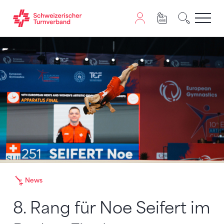
Zum Inhalt springen
Zur Sitemap navigieren
Zum Navigieren dieser Seite wird JavaScript benötigt. A
News
8. Rang für Noe Seifert im