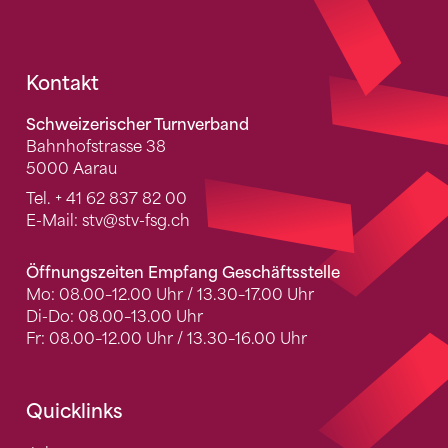
Fusszeile
Kontakt
Schweizerischer Turnverband
Bahnhofstrasse 38
5000 Aarau
Tel.
+ 41 62 837 82 00
E-Mail:
stv
@stv-fsg.ch
Öffnungszeiten Empfang Geschäftsstelle
Mo: 08.00–12.00 Uhr / 13.30–17.00 Uhr
Di-Do: 08.00–13.00 Uhr
Fr: 08.00–12.00 Uhr / 13.30–16.00 Uhr
Quicklinks