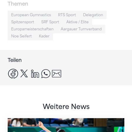
Themen
European Gymnastics
RTS Sport
Delegation
Spitzensport
SRF Sport
Aktive / Elite
Europameisterschaften
Aargauer Turnverband
Noe Seifert
Kader
Teilen
facebook
x
linkedin
whatsapp
email
Weitere News
Nächster Halt: Weltmeisterschaft