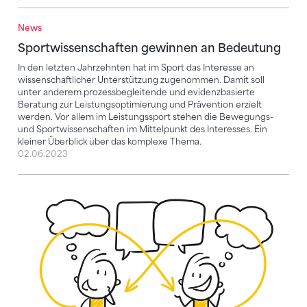
News
Sportwissenschaften gewinnen an Bedeutung
Sportwissenschaften gewinnen an Bedeutung
In den letzten Jahrzehnten hat im Sport das Interesse an
wissenschaftlicher Unterstützung zugenommen. Damit soll
unter anderem prozessbegleitende und evidenzbasierte
Beratung zur Leistungsoptimierung und Prävention erzielt
werden. Vor allem im Leistungssport stehen die Bewegungs-
und Sportwissenschaften im Mittelpunkt des Interesses. Ein
kleiner Überblick über das komplexe Thema.
02.06.2023
Im Verein das Bewusstsein für fairen und gesunden 