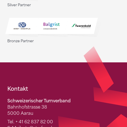
Silver Partner
Bronze Partner
Fusszeile
Kontakt
Schweizerischer Turnverband
Bahnhofstrasse 38
5000 Aarau
Tel.
+ 41 62 837 82 00