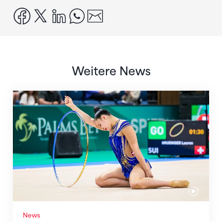
facebook
x
linkedin
whatsapp
email
Weitere News
Nächster Halt: Weltmeisterschaft
News