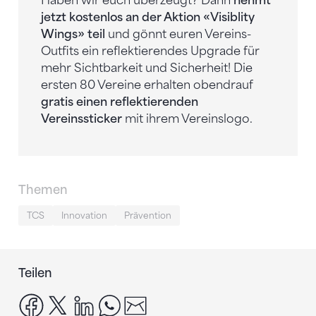
Haben wir euch überzeugt? Dann
nehmt
jetzt kostenlos an der Aktion «Visiblity
Wings» teil
und gönnt euren Vereins-
Outfits ein reflektierendes Upgrade für
mehr Sichtbarkeit und Sicherheit! Die
ersten 80 Vereine erhalten obendrauf
gratis einen reflektierenden
Vereinssticker
mit ihrem Vereinslogo.
Themen
TCS
Innovation
Prävention
Teilen
facebook
x
linkedin
whatsapp
email