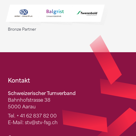
Bronze Partner
Fusszeile
Kontakt
Schweizerischer Turnverband
Bahnhofstrasse 38
5000 Aarau
Tel.
+ 41 62 837 82 00
E-Mail:
stv
@stv-fsg.ch