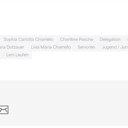
Sophia Carlotta Chiariello
Charlène Pasche
Delegation
ara Dotzauer
Livia Maria Chiariello
Senioren
Jugend / Jun
Leni Leufen
din
whatsapp
email