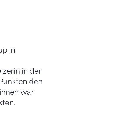
up in
zerin in der
 Punkten den
rinnen war
kten.