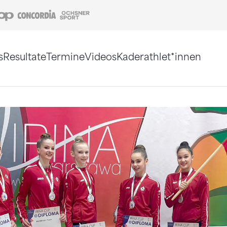
Coop
Concordia
Ochsner Sport
s
Resultate
Termine
Videos
Kaderathlet*innen
tigt. Alternativ können Sie die Sitemap ohne Jav