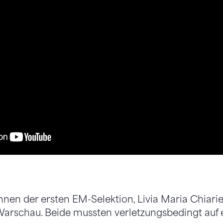
nnen der ersten EM-Selektion, Livia Maria Chiari
Warschau. Beide mussten verletzungsbedingt auf 