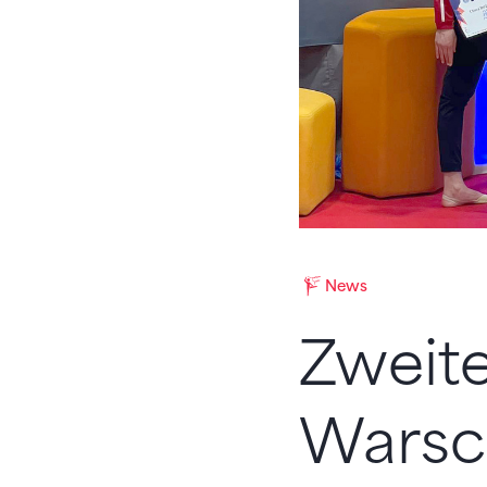
News
Zweite
Warsc