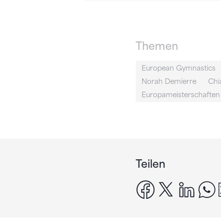
Themen
European Gymnastics
Norah Demierre
Chi
Europameisterschaften
Teilen
facebook
x
linke