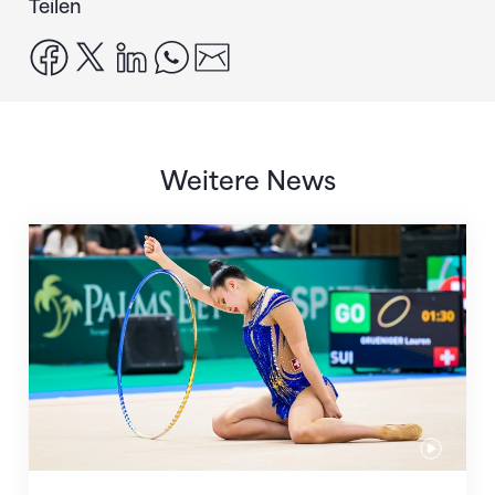
Teilen
facebook
x
linkedin
whatsapp
email
Weitere News
Nächster Halt: Weltmeisterschaft