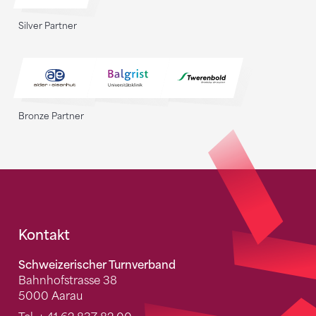
Silver Partner
Bronze Partner
Fusszeile
Kontakt
Schweizerischer Turnverband
Bahnhofstrasse 38
5000 Aarau