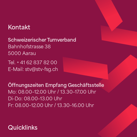
Fusszeile
Kontakt
Schweizerischer Turnverband
Bahnhofstrasse 38
5000 Aarau
Tel.
+ 41 62 837 82 00
E-Mail:
stv
@stv-fsg.ch
Öffnungszeiten Empfang Geschäftsstelle
Mo: 08.00–12.00 Uhr / 13.30–17.00 Uhr
Di-Do: 08.00–13.00 Uhr
Fr: 08.00–12.00 Uhr / 13.30–16.00 Uhr
Quicklinks