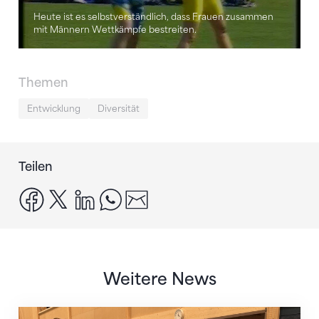
Heute ist es selbstverständlich, dass Frauen zusammen
mit Männern Wettkämpfe bestreiten.
Themen
Entwicklung
Diversität
Teilen
facebook
x
linkedin
whatsapp
email
Weitere News
Mit klaren Zielen nach Zagreb