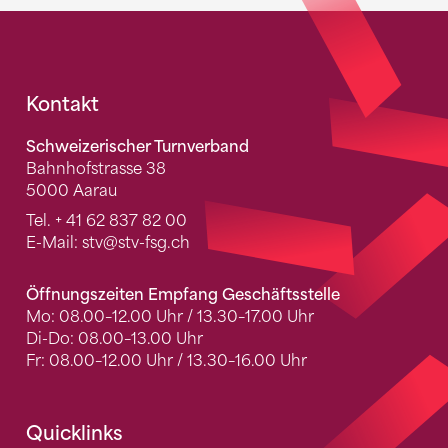
Fusszeile
Kontakt
Schweizerischer Turnverband
Bahnhofstrasse 38
5000 Aarau
Tel.
+ 41 62 837 82 00
E-Mail:
stv
@stv-fsg.ch
Öffnungszeiten Empfang Geschäftsstelle
Mo: 08.00–12.00 Uhr / 13.30–17.00 Uhr
Di-Do: 08.00–13.00 Uhr
Fr: 08.00–12.00 Uhr / 13.30–16.00 Uhr
Quicklinks