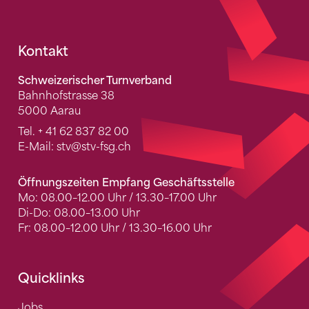
Fusszeile
Kontakt
Schweizerischer Turnverband
Bahnhofstrasse 38
5000 Aarau
Tel.
+ 41 62 837 82 00
E-Mail:
stv
@stv-fsg.ch
Öffnungszeiten Empfang Geschäftsstelle
Mo: 08.00–12.00 Uhr / 13.30–17.00 Uhr
Di-Do: 08.00–13.00 Uhr
Fr: 08.00–12.00 Uhr / 13.30–16.00 Uhr
Quicklinks
Jobs