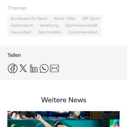
Themen
Bundesamt für Sport
Aktive / Elite
SRF Sport
Spitzensport
Verletzung
Sportwissenschaft
Gesundheit
Sportmedizin
Zusammenarbeit
Teilen
facebook
x
linkedin
whatsapp
email
Weitere News
Nächster Halt: Weltmeisterschaft