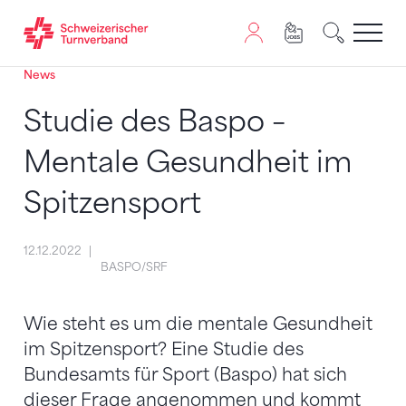
News
Zum Inhalt springen
Zur Sitemap navigieren
Zum Navigieren dieser Seite wird JavaScript benötigt. A
Studie des Baspo –
Mentale Gesundheit im
Spitzensport
12.12.2022
BASPO/SRF
Wie steht es um die mentale Gesundheit
im Spitzensport? Eine Studie des
Bundesamts für Sport (Baspo) hat sich
dieser Frage angenommen und kommt