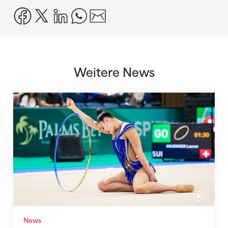
facebook
x
linkedin
whatsapp
email
Weitere News
Nächster Halt: Weltmeisterschaft
News