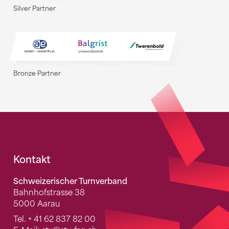
Silver Partner
Bronze Partner
Fusszeile
Kontakt
Schweizerischer Turnverband
Bahnhofstrasse 38
5000 Aarau
Tel.
+ 41 62 837 82 00