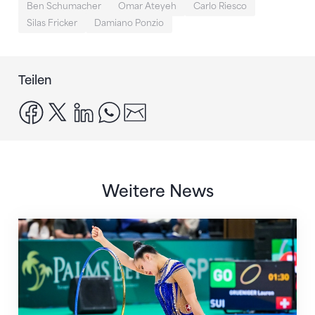
Ben Schumacher
Omar Ateyeh
Carlo Riesco
Silas Fricker
Damiano Ponzio
Teilen
facebook
x
linkedin
whatsapp
email
Weitere News
Nächster Halt: Weltmeisterschaft