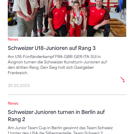
News
Schweizer U18-Junioren auf Rang 3
Am U18-Fünfländerkampf FRA-GBR-GER-ITA-SUI in
Avignon turnen die Schweizer Kunstturn-Junioren auf
den dritten Rang. Den Sieg holt sich Gastgeber
Frankreich.
30.05.2023
News
Schweizer Junioren turnen in Berlin auf Rang 2
Schweizer Junioren turnen in Berlin auf
Rang 2
Am Junior Team Cup in Berlin gewinnt das Team Schweiz
1 hinter den USA die Silbermedaille. Team Schweiz 2