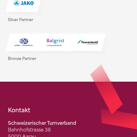
Silver Partner
Bronze Partner
Fusszeile
Kontakt
Schweizerischer Turnverband
Bahnhofstrasse 38
5000 Aarau