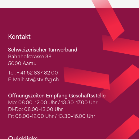
Fusszeile
Kontakt
Schweizerischer Turnverband
Bahnhofstrasse 38
5000 Aarau
Tel.
+ 41 62 837 82 00
E-Mail:
stv
@stv-fsg.ch
Öffnungszeiten Empfang Geschäftsstelle
Mo: 08.00–12.00 Uhr / 13.30–17.00 Uhr
Di-Do: 08.00–13.00 Uhr
Fr: 08.00–12.00 Uhr / 13.30–16.00 Uhr
Quicklinks