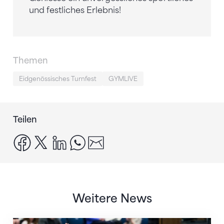
und festliches Erlebnis!
Themen
Eidgenössisches Turnfest
GYMLIVE
Teilen
facebook
x
linkedin
whatsapp
email
Weitere News
Nächster Halt: Weltmeisterschaft