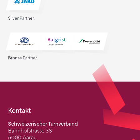
Silver Partner
Bronze Partner
Fusszeile
Kontakt
Schweizerischer Turnverband
Bahnhofstrasse 38
5000 Aarau