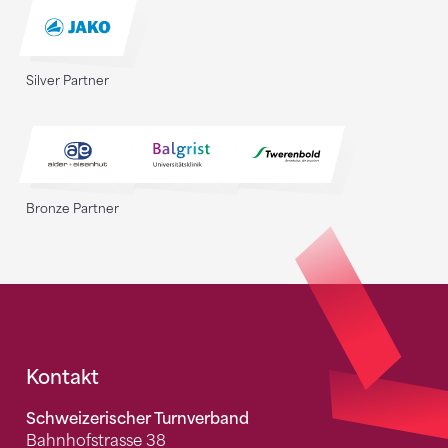
Silver Partner
Bronze Partner
Fusszeile
Kontakt
Schweizerischer Turnverband
Bahnhofstrasse 38