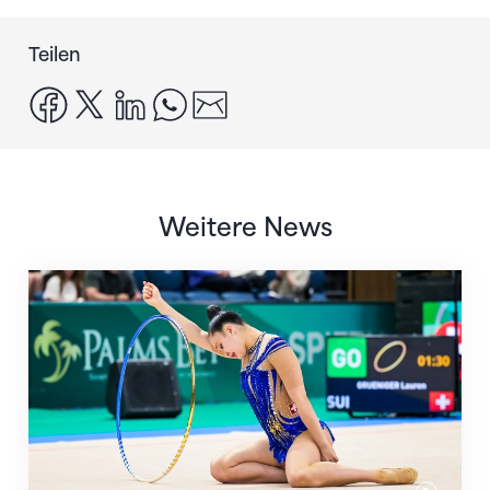
Teilen
facebook
x
linkedin
whatsapp
email
Weitere News
Nächster Halt: Weltmeisterschaft