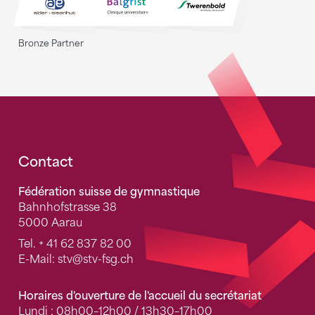
Bronze Partner
Fusszeile
Contact
Fédération suisse de gymnastique
Bahnhofstrasse 38
5000 Aarau
Tel.
+ 41 62 837 82 00
E-Mail:
stv
@stv-fsg.ch
Horaires d'ouverture de l'accueil du secrétariat
Lundi : 08h00–12h00 / 13h30–17h00