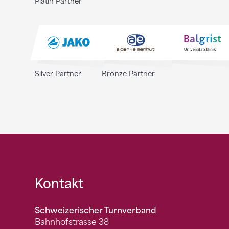
Platin Partner
Silver Partner
Bronze Partner
Fusszeile
Kontakt
Schweizerischer Turnverband
Bahnhofstrasse 38