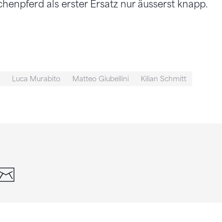
henpferd als erster Ersatz nur äusserst knapp.
Luca Murabito
Matteo Giubellini
Kilian Schmitt
din
whatsapp
email