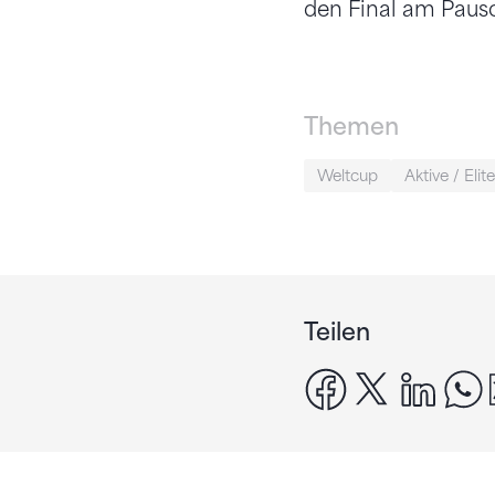
den Final am Pausc
Themen
Weltcup
Aktive / Elite
Teilen
facebook
x
linke