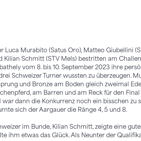
er Luca Murabito (Satus Oro), Matteo Giubellini (
d Kilian Schmitt (STV Mels) bestritten am Chall
athely vom 8. bis 10. September 2023 ihre persö
drei Schweizer Turner wussten zu überzeugen. Mu
Sprung und Bronze am Boden gleich zweimal Edelm
chenpferd, am Barren und am Reck für den Final
nal war dann die Konkurrenz noch ein bisschen zu s
urnte sich der Aargauer die Ränge 4, 5 und 8.
hweizer im Bunde, Kilian Schmitt, zeigte eine gut
te ihm etwas das Glück. Als Neunter der Qualifika