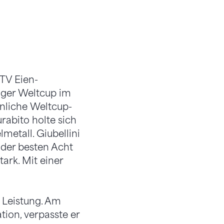
STV Eien-
enger Weltcup im
nliche Weltcup-
rabito holte sich
etall. Giubellini
 der besten Acht
tark. Mit einer
e Leistung. Am
tion, verpasste er