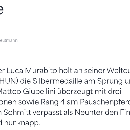
e
reutmann
r Luca Murabito holt an seiner Weltc
HUN) die Silbermedaille am Sprung 
tteo Giubellini überzeugt mit drei
ationen sowie Rang 4 am Pauschenpfer
n Schmitt verpasst als Neunter den Fi
 nur knapp.