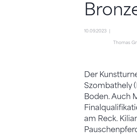
Bronz
10.09.2023
Thomas G
Der Kunstturne
Szombathely (
Boden. Auch Ma
Finalqualifik
am Reck. Kilia
Pauschenpferd