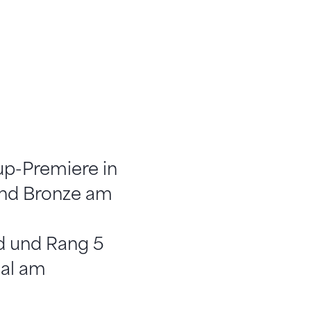
up-Premiere in
und Bronze am
d und Rang 5
nal am