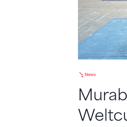
News
Murab
Weltcu