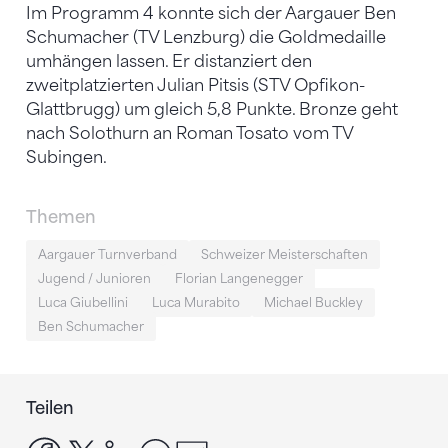
Im Programm 4 konnte sich der Aargauer Ben
Schumacher (TV Lenzburg) die Goldmedaille
umhängen lassen. Er distanziert den
zweitplatzierten Julian Pitsis (STV Opfikon-
Glattbrugg) um gleich 5,8 Punkte. Bronze geht
nach Solothurn an Roman Tosato vom TV
Subingen.
Themen
Aargauer Turnverband
Schweizer Meisterschaften
Jugend / Junioren
Florian Langenegger
Luca Giubellini
Luca Murabito
Michael Buckley
Ben Schumacher
Teilen
facebook
x
linkedin
whatsapp
email