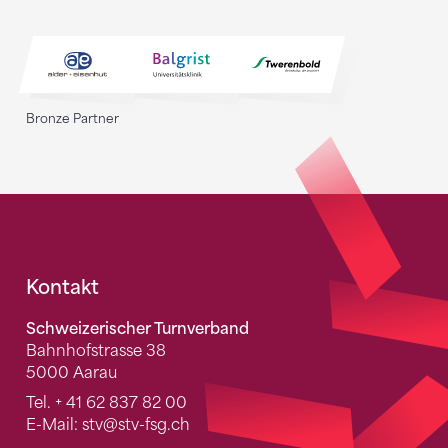
Bronze Partner
Fusszeile
Kontakt
Schweizerischer Turnverband
Bahnhofstrasse 38
5000 Aarau
Tel.
+ 41 62 837 82 00
E-Mail:
stv
@stv-fsg.ch