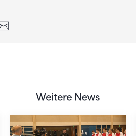
din
whatsapp
email
Weitere News
Mit klaren Zielen nach Zagreb