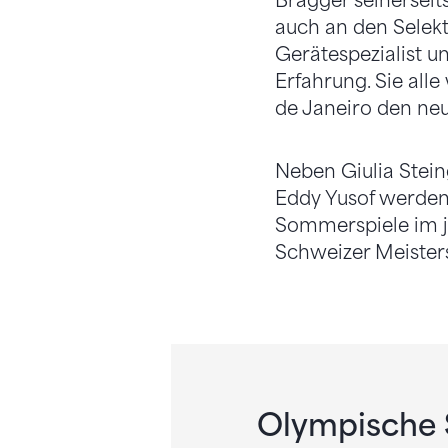
Brägger seinerseit
auch an den Selek
Gerätespezialist u
Erfahrung. Sie all
de Janeiro den ne
Neben Giulia Stei
Eddy Yusof werden
Sommerspiele im j
Schweizer Meister
Olympische S