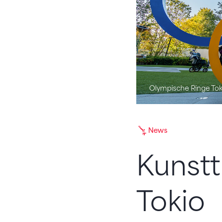
Olympische Ringe To
News
Kunstt
Tokio