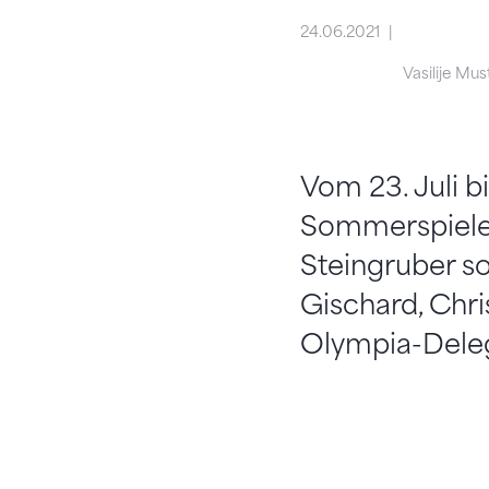
24.06.2021
Vasilije Mus
Vom 23. Juli b
Sommerspiele i
Steingruber s
Gischard, Chr
Olympia-Deleg