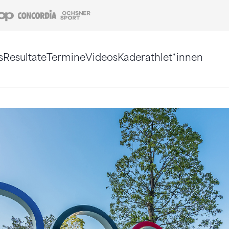
Coop
Concordia
Ochsner Sport
s
Resultate
Termine
Videos
Kaderathlet*innen
tigt. Alternativ können Sie die Sitemap ohne Jav