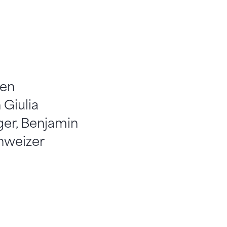
hen
 Giulia
er, Benjamin
hweizer