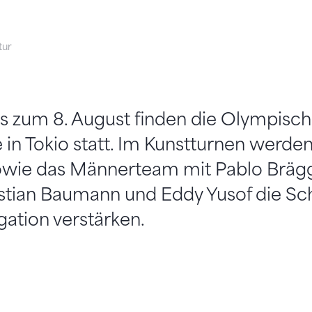
tur
is zum 8. August finden die Olympisc
n Tokio statt. Im Kunstturnen werden
owie das Männerteam mit Pablo Brägg
istian Baumann und Eddy Yusof die Sc
ation verstärken.