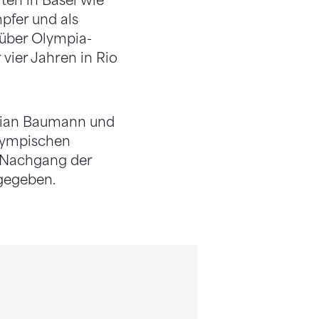
ten in Basel wie
pfer und als
s über Olympia-
 vier Jahren in Rio
stian Baumann und
Olympischen
m Nachgang der
gegeben.