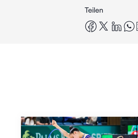
Teilen
facebook
x
linke
Nächster Halt: Weltmeisterschaft