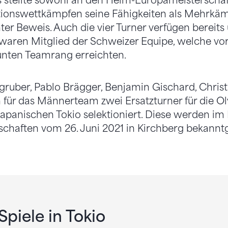
s stellte sowohl an den Heim-Europameisterschaf
tionswettkämpfen seine Fähigkeiten als Mehrkäm
nter Beweis. Auch die vier Turner verfügen bereit
e waren Mitglied der Schweizer Equipe, welche vor
unten Teamrang erreichten.
ngruber, Pablo Brägger, Benjamin Gischard, Chri
 für das Männerteam zwei Ersatzturner für die 
apanischen Tokio selektioniert. Diese werden i
schaften vom 26. Juni 2021 in Kirchberg bekannt
piele in Tokio