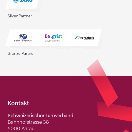
Silver Partner
Bronze Partner
Fusszeile
Kontakt
Schweizerischer Turnverband
Bahnhofstrasse 38
5000 Aarau