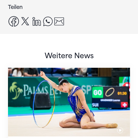
Teilen
facebook
x
linkedin
whatsapp
email
Weitere News
Nächster Halt: Weltmeisterschaft