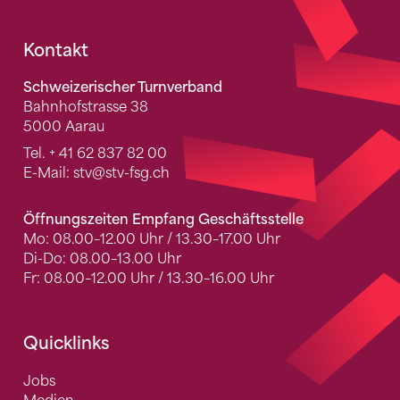
Fusszeile
Kontakt
Schweizerischer Turnverband
Bahnhofstrasse 38
5000 Aarau
Tel.
+ 41 62 837 82 00
E-Mail:
stv
@stv-fsg.ch
Öffnungszeiten Empfang Geschäftsstelle
Mo: 08.00–12.00 Uhr / 13.30–17.00 Uhr
Di-Do: 08.00–13.00 Uhr
Fr: 08.00–12.00 Uhr / 13.30–16.00 Uhr
Quicklinks
Jobs