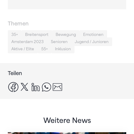
Themen
35+
Breitensport
Bewegung
Emotionen
Amsterdam 2023
Senioren
Jugend / Junioren
Aktive / Elite
55+
Inklusion
Teilen
facebook
x
linkedin
whatsapp
email
Weitere News