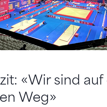
it: «Wir sind au
igen Weg»