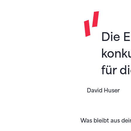
Die E
konku
für d
David Huser
Was bleibt aus dei