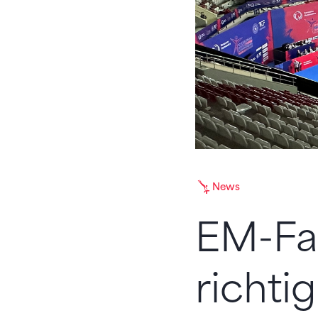
News
EM-Faz
richt