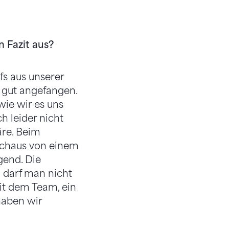
n Fazit aus?
fs aus unserer
 gut angefangen.
wie wir es uns
 leider nicht
äre. Beim
rchaus von einem
gend. Die
 darf man nicht
it dem Team, ein
haben wir