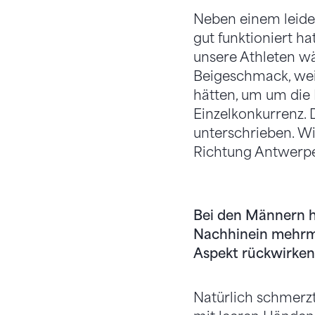
Neben einem leider 
gut funktioniert ha
unsere Athleten w
Beigeschmack, weil
hätten, um um die 
Einzelkonkurrenz. D
unterschrieben. Wir 
Richtung Antwerp
Bei den Männern ha
Nachhinein mehrmal
Aspekt rückwirke
Natürlich schmerzt