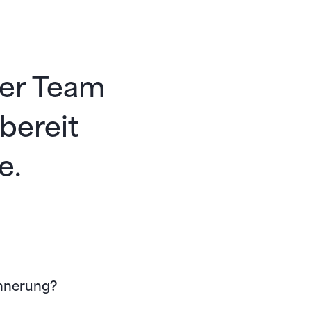
ser Team
 bereit
e.
innerung?