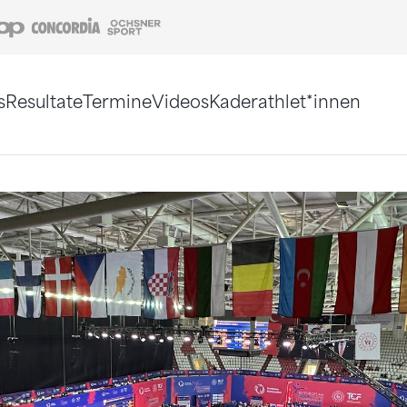
Coop
Concordia
Ochsner Sport
s
Resultate
Termine
Videos
Kaderathlet*innen
tigt. Alternativ können Sie die Sitemap ohne Jav