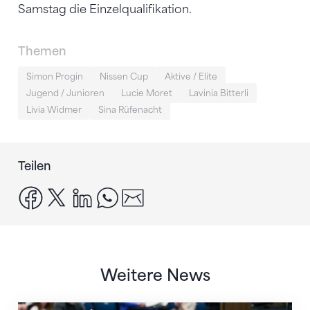
Samstag die Einzelqualifikation.
Themen
Simon Progin
Nissen Cup
Aktive / Elite
Jugend / Junioren
Lucie Moret
Lavinia Bitterli
Livia Widmer
Sina Rüfenacht
Teilen
facebook
x
linkedin
whatsapp
email
Weitere News