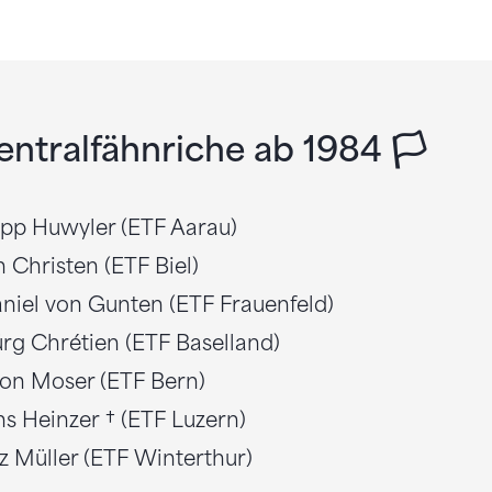
entralfähnriche ab 1984 🏳️
epp Huwyler (ETF Aarau)
n Christen (ETF Biel)
aniel von Gunten (ETF Frauenfeld)
rg Chrétien (ETF Baselland)
ion Moser (ETF Bern)
ns Heinzer † (ETF Luzern)
tz Müller (ETF Winterthur)