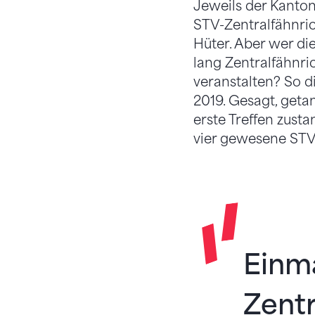
Jeweils der Kanton,
STV-Zentralfähnric
Hüter. Aber wer die
lang Zentralfähnri
veranstalten? So d
2019. Gesagt, getan
erste Treffen zust
vier gewesene STV
Einma
Zentr