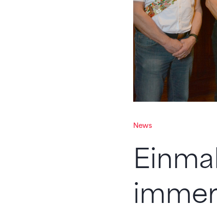
News
Einmal
immer 