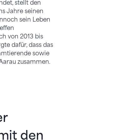
det, stellt den
hs Jahre seinen
dennoch sein Leben
effen
ich von 2013 bis
gte dafür, dass das
 amtierende sowie
n Aarau zusammen.
er
 mit den