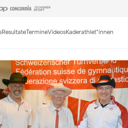
Coop
Concordia
Ochsner Sport
s
Resultate
Termine
Videos
Kaderathlet*innen
tigt. Alternativ können Sie die Sitemap ohne Jav