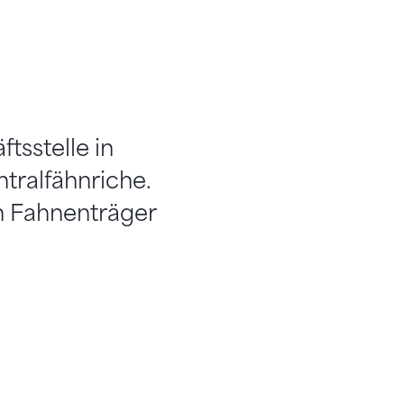
tsstelle in
tralfähnriche.
n Fahnenträger