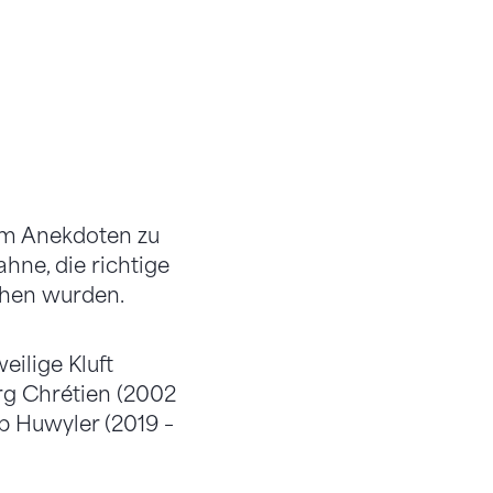
um Anekdoten zu
hne, die richtige
chen wurden.
eilige Kluft
ürg Chrétien (2002
pp Huwyler (2019 –