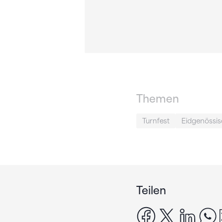
Themen
Turnfest
Eidgenössis
Teilen
facebook
x
linke