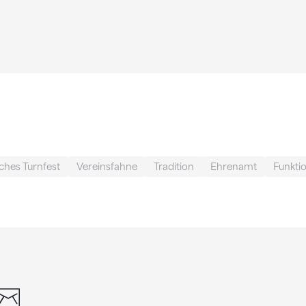
ches Turnfest
Vereinsfahne
Tradition
Ehrenamt
Funkti
din
whatsapp
email