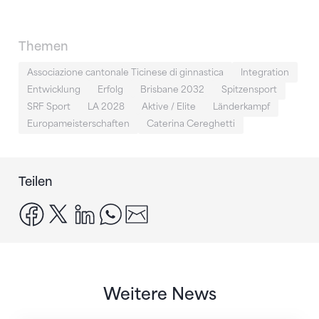
Themen
Associazione cantonale Ticinese di ginnastica
Integration
Entwicklung
Erfolg
Brisbane 2032
Spitzensport
SRF Sport
LA 2028
Aktive / Elite
Länderkampf
Europameisterschaften
Caterina Cereghetti
Teilen
facebook
x
linkedin
whatsapp
email
Weitere News