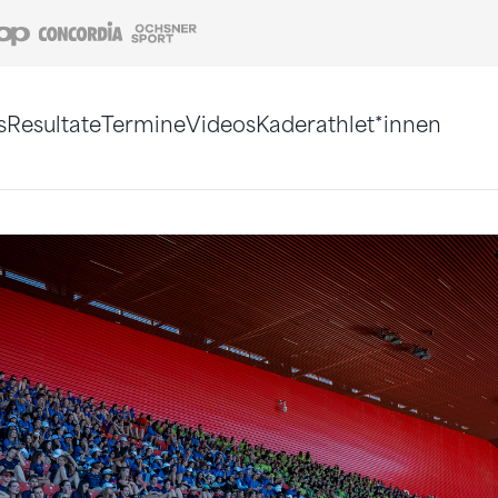
Coop
Concordia
Ochsner Sport
s
Resultate
Termine
Videos
Kaderathlet*innen
tigt. Alternativ können Sie die Sitemap ohne Jav