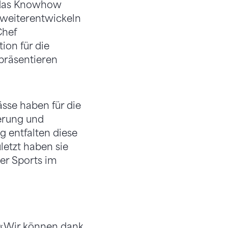
g das Knowhow
 weiterentwickeln
Chef
ion für die
präsentieren
ässe haben für die
derung und
g entfalten diese
letzt haben sie
er Sports im
. «Wir können dank