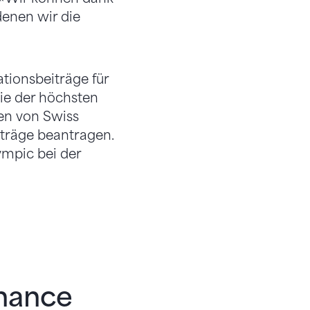
denen wir die
ions­beiträge für
wie der höchsten
en von Swiss
iträge beantragen.
ympic bei der
Chance