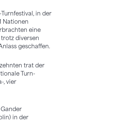
urnfestival, in der
1 Nationen
erbrachten eine
trotz diversen
Anlass geschaffen.
zehnten trat der
tionale Turn-
, vier
r Gander
in) in der