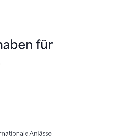
haben für
e
rnationale Anlässe