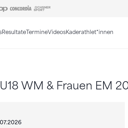
Coop
Concordia
Ochsner Sport
s
Resultate
Termine
Videos
Kaderathlet*innen
tigt. Alternativ können Sie die Sitemap ohne Jav
l U18 WM & Frauen EM 2
.07.2026