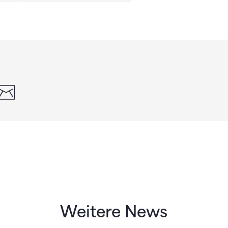
din
whatsapp
email
Weitere News