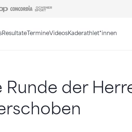
Coop
Concordia
Ochsner Sport
s
Resultate
Termine
Videos
Kaderathlet*innen
tigt. Alternativ können Sie die Sitemap ohne Jav
e Runde der Herr
verschoben