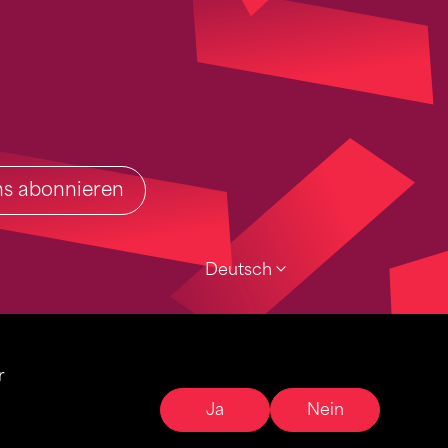
ins abonnieren
Deutsch
r
Ja
Nein