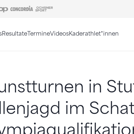
Coop
Concordia
Ochsner Sport
s
Resultate
Termine
Videos
Kaderathlet*innen
tigt. Alternativ können Sie die Sitemap ohne Jav
stturnen in Stut
lenjagd im Scha
ympiaqualifikatio