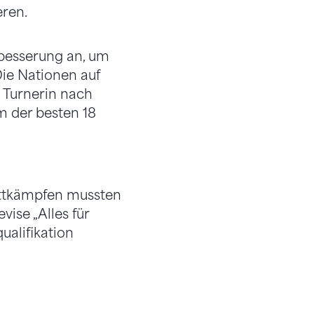
eren.
rbesserung an, um
Die Nationen auf
e Turnerin nach
m der besten 18
ettkämpfen mussten
ise „Alles für
ualifikation