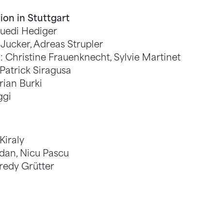
on in Stuttgart
Ruedi Hediger
 Jucker, Adreas Strupler
 Christine Frauenknecht, Sylvie Martinet
. Patrick Siragusa
drian Burki
ggi
Kiraly
dan, Nicu Pascu
redy Grütter