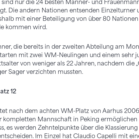
ion sind nur die 24 besten Männer- und Frauenma
gt. Die andern Nationen entsenden Einzelturner 
shalb mit einer Beteiligung von über 80 Natione
de kommen wird.
ner, die bereits in der zweiten Abteilung am M
starten mit zwei WM-Neulingen und einem sehr 
salter von weniger als 22 Jahren, nachdem die „
er Sager verzichten mussten.
atz 12
autet nach dem achten WM-Platz von Aarhus 2006 
er kompletten Mannschaft in Peking ermöglichen
ss, es werden Zehntelpunkte über die Klassierun
ntscheiden. Im Einzel hat Claudio Capelli mit ein