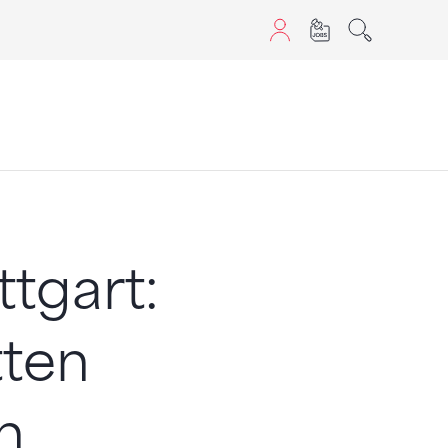
aScript nutzen.
tgart:
tten
n