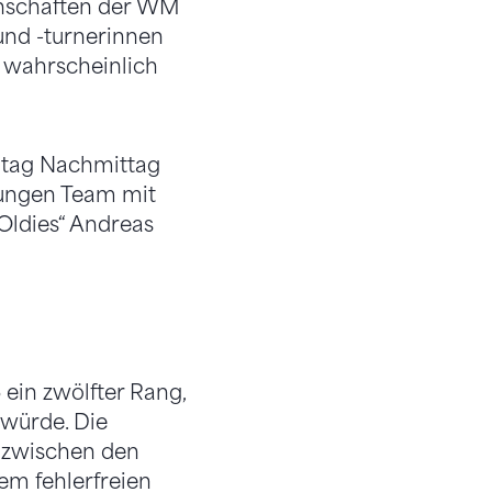
nnschaften der WM
und -turnerinnen
n wahrscheinlich
ontag Nachmittag
jungen Team mit
Oldies“ Andreas
ein zwölfter Rang,
 würde. Die
g zwischen den
em fehlerfreien