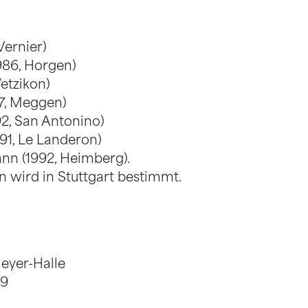
Vernier)
1986, Horgen)
Wetzikon)
87, Meggen)
92, San Antonino)
991, Le Landeron)
n (1992, Heimberg).
n wird in Stuttgart bestimmt.
eyer-Halle
69