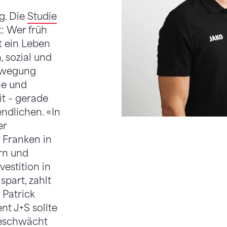
g. Die
Studie
: Wer früh
rt ein Leben
, sozial und
ewegung
he und
t – gerade
ndlichen. «In
er
r Franken in
rn und
vestition in
spart, zahlt
 Patrick
t J+S sollte
geschwächt