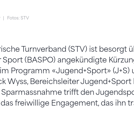
r
Fotos: STV
ische Turnverband (STV) ist besorgt 
 Sport (BASPO) angekündigte Kürzun
 im Programm «Jugend+Sport» (J+S) 
ick Wyss, Bereichsleiter Jugend+Spor
se Sparmassnahme trifft den Jugendspo
das freiwillige Engagement, das ihn tr