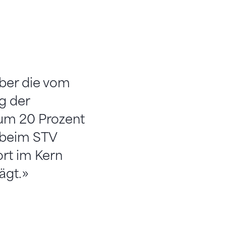
über die vom
g der
um 20 Prozent
t beim STV
rt im Kern
ägt.»