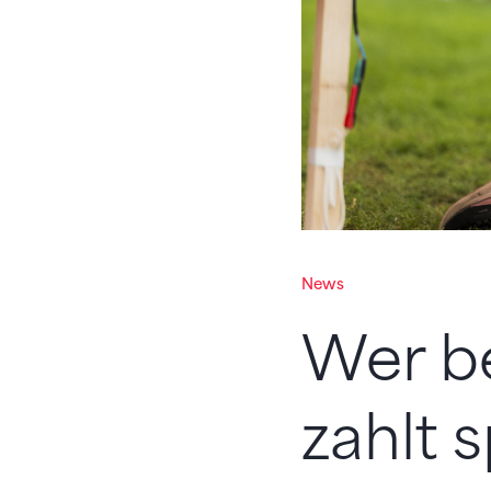
News
Wer be
zahlt 