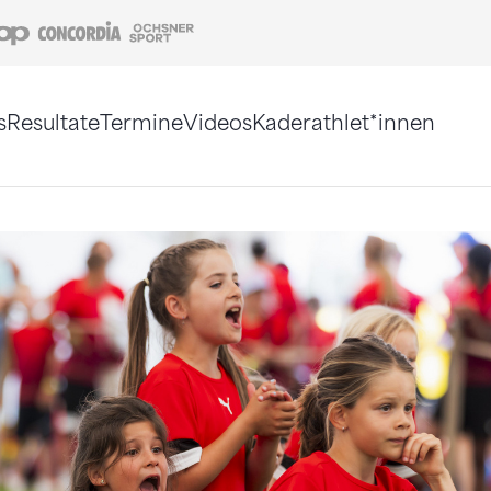
Coop
Concordia
Ochsner Sport
s
Resultate
Termine
Videos
Kaderathlet*innen
tigt. Alternativ können Sie die Sitemap ohne Jav