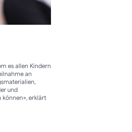
em es allen Kindern
Teilnahme an
gsmaterialien,
er und
können», erklärt