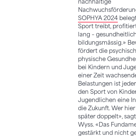
nachhaltige
Nachwuchsförderun
SOPHYA 2024
belegt
Sport treibt, profitie
lang – gesundheitlich
bildungsmässig.» B
fördert die psychisc
physische Gesundhei
bei Kindern und Juge
einer Zeit wachsend
Belastungen ist jede
den Sport von Kinde
Jugendlichen eine In
die Zukunft. Wer hier 
später doppelt», sagt
Wyss. «Das Fundamen
gestärkt und nicht 