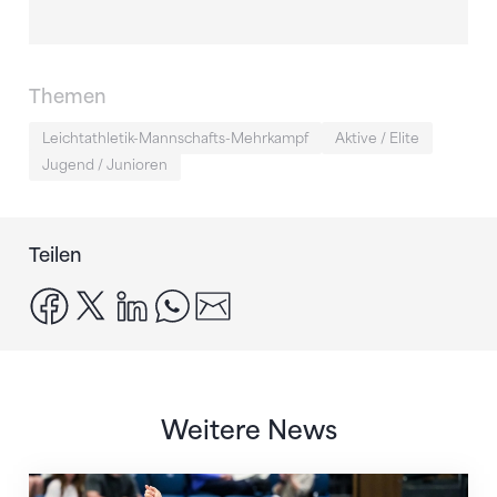
Themen
Leichtathletik-Mannschafts-Mehrkampf
Aktive / Elite
Jugend / Junioren
Teilen
facebook
x
linkedin
whatsapp
email
Weitere News
Nächster Halt: Weltmeisterschaft