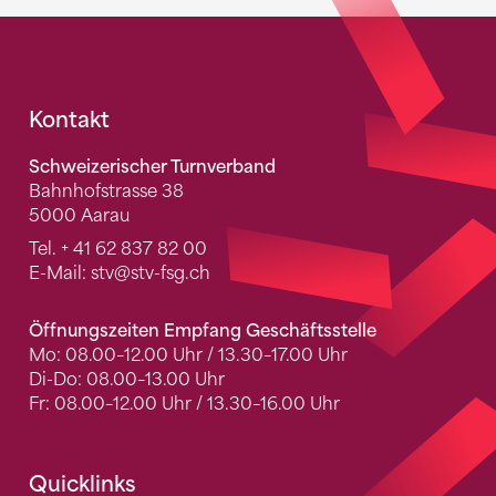
Fusszeile
Kontakt
Schweizerischer Turnverband
Bahnhofstrasse 38
5000 Aarau
Tel.
+ 41 62 837 82 00
E-Mail:
stv
@stv-fsg.ch
Öffnungszeiten Empfang Geschäftsstelle
Mo: 08.00–12.00 Uhr / 13.30–17.00 Uhr
Di-Do: 08.00–13.00 Uhr
Fr: 08.00–12.00 Uhr / 13.30–16.00 Uhr
Quicklinks