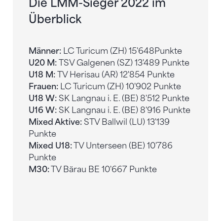
Die LMM-Sieger 2022 im
Überblick
Männer:
LC Turicum (ZH) 15'648
Punkte
U20 M:
TSV Galgenen (SZ) 13'489 Punkte
U18 M:
TV Herisau (AR) 12'854 Punkte
Frauen:
LC Turicum (ZH) 10'902 Punkte
U18 W:
SK Langnau i. E. (BE) 8'512 Punkte
U16 W:
SK Langnau i. E. (BE) 8'916 Punkte
Mixed Aktive:
STV Ballwil (LU) 13'139
Punkte
Mixed U18:
TV Unterseen (BE) 10'786
Punkte
M30:
TV Bärau BE 10'667 Punkte