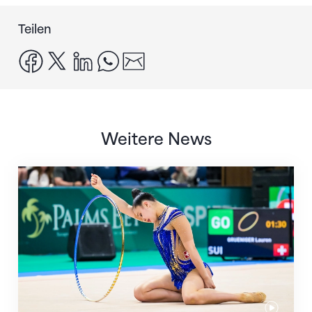
Teilen
facebook
x
linkedin
whatsapp
email
Weitere News
Nächster Halt: Weltmeisterschaft