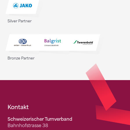
Silver Partner
Bronze Partner
Fusszeile
Kontakt
Schweizerischer Turnverband
Bahnhofstrasse 38