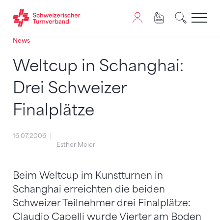
News
Zum Inhalt springen
Zur Sitemap navigieren
Zum Navigieren dieser Seite wird JavaScript benötigt. A
Weltcup in Schanghai:
Drei Schweizer
Finalplätze
16.07.2006
Esther Meier
Beim Weltcup im Kunstturnen in
Schanghai erreichten die beiden
Schweizer Teilnehmer drei Finalplätze:
Claudio Capelli wurde Vierter am Boden