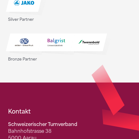
Silver Partner
Bronze Partner
Fusszeile
Kontakt
Schweizerischer Turnverband
Bahnhofstrasse 38
5000 Aarau