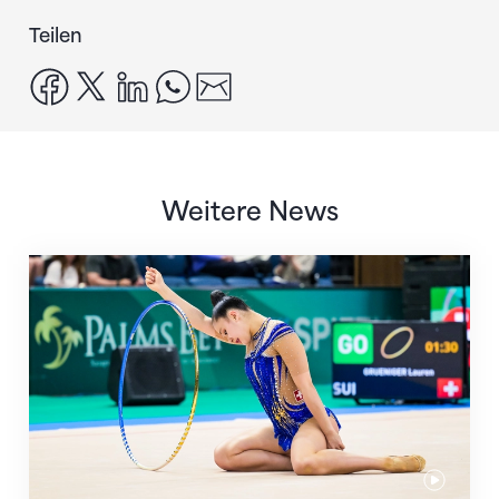
Teilen
facebook
x
linkedin
whatsapp
email
Weitere News
Nächster Halt: Weltmeisterschaft