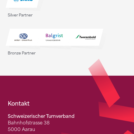
Silver Partner
Bronze Partner
Fusszeile
Kontakt
Schweizerischer Turnverband
Bahnhofstrasse 38
5000 Aarau