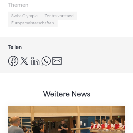
Themen
Swiss Olympic
Zentralvorstand
Europameisterschaften
Teilen
facebook
x
linkedin
whatsapp
email
Weitere News
Mit klaren Zielen nach Zagreb