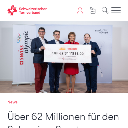
Zum Inhalt springen
Zur Sitemap navigieren
Zum Navigieren dieser Seite wird JavaScript benötigt. A
News
Über 62 Millionen für den