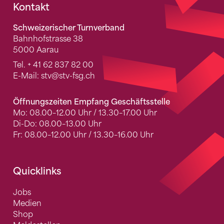
Fusszeile
Kontakt
Schweizerischer Turnverband
Bahnhofstrasse 38
5000 Aarau
Tel.
+ 41 62 837 82 00
E-Mail:
stv
@stv-fsg.ch
Öffnungszeiten Empfang Geschäftsstelle
Mo: 08.00–12.00 Uhr / 13.30–17.00 Uhr
Di-Do: 08.00–13.00 Uhr
Fr: 08.00–12.00 Uhr / 13.30–16.00 Uhr
Quicklinks
Jobs
Medien
Shop