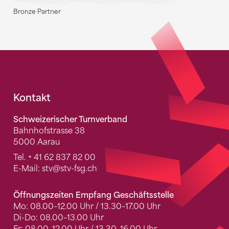
Bronze Partner
Fusszeile
Kontakt
Schweizerischer Turnverband
Bahnhofstrasse 38
5000 Aarau
Tel.
+ 41 62 837 82 00
E-Mail:
stv
@stv-fsg.ch
Öffnungszeiten Empfang Geschäftsstelle
Mo: 08.00–12.00 Uhr / 13.30–17.00 Uhr
Di-Do: 08.00–13.00 Uhr